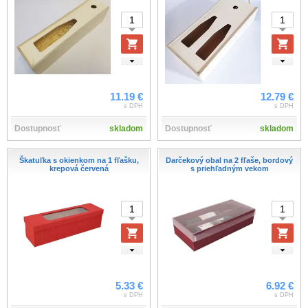
11.19 €
12.79 €
s DPH
s DPH
Dostupnosť
skladom
Dostupnosť
skladom
Škatuľka s okienkom na 1 fľašku,
Darčekový obal na 2 fľaše, bordový
krepová červená
s priehľadným vekom
5.33 €
6.92 €
s DPH
s DPH