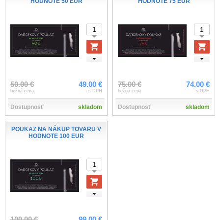
HODNOTE 50 EUR
HODNOTE 75 EUR
50.00 €
49.00 €
75.00 €
74.00 €
bežná cena
s DPH
bežná cena
s DPH
Dostupnosť
skladom
Dostupnosť
skladom
POUKAZ NA NÁKUP TOVARU V
HODNOTE 100 EUR
100.00 €
99.00 €