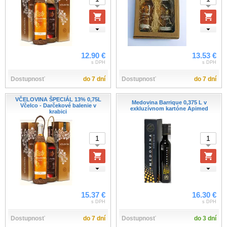
12.90 €
13.53 €
s DPH
s DPH
Dostupnosť
do 7 dní
Dostupnosť
do 7 dní
VČELOVINA ŠPECIÁL 13% 0,75L
Medovina Barrique 0,375 L v
Včelco - Darčekové balenie v
exkluzívnom kartóne Apimed
krabici
15.37 €
16.30 €
s DPH
s DPH
Dostupnosť
do 7 dní
Dostupnosť
do 3 dní