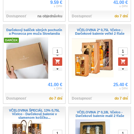
9.59 €
41.00 €
s DPH
s DPH
Dostupnosť
na objednávku
Dostupnosť
do 7 dní
Darčekový balíček silných pochutín
VČELOVINA 2* 0,75L Včelco -
a Prosecca pre muža Slowlandia
Darčekové balenie veľké 2 fľaše
DARČEK
41.00 €
25.40 €
s DPH
s DPH
Dostupnosť
do 7 dní
Dostupnosť
do 7 dní
VČELOVINA ŠPECIÁL 13% 0,75L
VČELOVINA 2* 0,18L Včelco -
Včelco - Darčekové balenie v
Darčekové balenie malé 2 fľaše
slamenom košíčku...