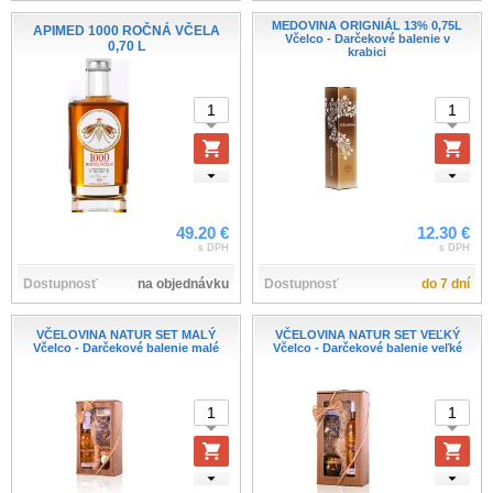
MEDOVINA ORIGNIÁL 13% 0,75L
APIMED 1000 ROČNÁ VČELA
Včelco - Darčekové balenie v
0,70 L
krabici
49.20 €
12.30 €
s DPH
s DPH
Dostupnosť
na objednávku
Dostupnosť
do 7 dní
VČELOVINA NATUR SET MALÝ
VČELOVINA NATUR SET VEĽKÝ
Včelco - Darčekové balenie malé
Včelco - Darčekové balenie veľké