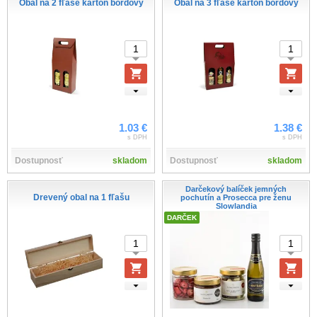
Obal na 2 fľaše karton bordový
Obal na 3 fľaše karton bordový
1.03 €
1.38 €
s DPH
s DPH
Dostupnosť
skladom
Dostupnosť
skladom
Darčekový balíček jemných
Drevený obal na 1 fľašu
pochutín a Prosecca pre ženu
Slowlandia
DARČEK