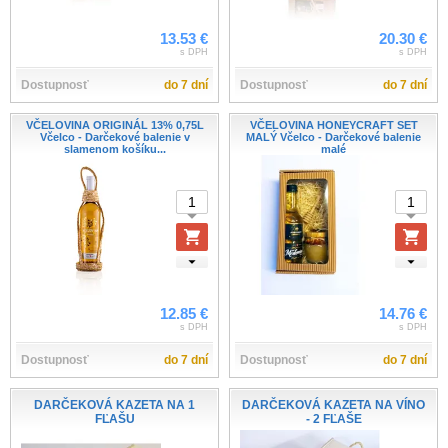
13.53 €
20.30 €
s DPH
s DPH
Dostupnosť
do 7 dní
Dostupnosť
do 7 dní
VČELOVINA ORIGINÁL 13% 0,75L
VČELOVINA HONEYCRAFT SET
Včelco - Darčekové balenie v
MALÝ Včelco - Darčekové balenie
slamenom košíku...
malé
12.85 €
14.76 €
s DPH
s DPH
Dostupnosť
do 7 dní
Dostupnosť
do 7 dní
DARČEKOVÁ KAZETA NA 1
DARČEKOVÁ KAZETA NA VÍNO
FĽAŠU
- 2 FĽAŠE