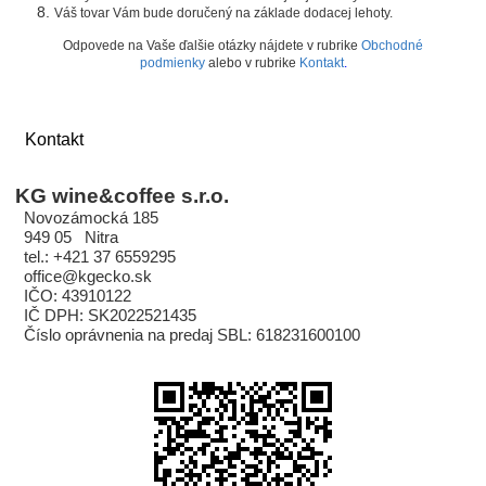
Váš tovar Vám bude doručený na základe dodacej lehoty.
Odpovede na Vaše ďalšie otázky nájdete v rubrike
Obchodné
podmienky
alebo v rubrike
Kontakt
.
Kontakt
KG wine&coffee s.r.o.
Novozámocká 185
949 05 Nitra
tel.: +421 37 6559295
office@kgecko.sk
IČO: 43910122
IČ DPH: SK2022521435
Číslo oprávnenia na predaj SBL: 618231600100