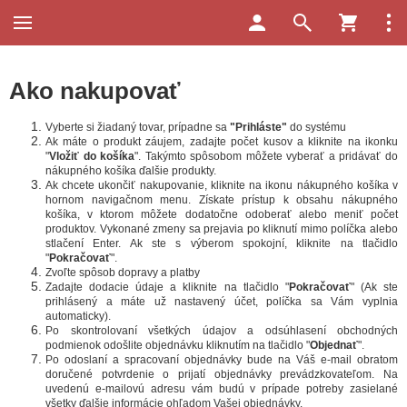
Ako nakupovať
Vyberte si žiadaný tovar, prípadne sa
"Prihláste"
do systému
Ak máte o produkt záujem, zadajte počet kusov a kliknite na ikonku
"
Vložiť do košíka
". Takýmto spôsobom môžete vyberať a pridávať do
nákupného košíka ďalšie produkty.
Ak chcete ukončiť nakupovanie, kliknite na ikonu nákupného košíka v
hornom navigačnom menu. Získate prístup k obsahu nákupného
košíka, v ktorom môžete dodatočne odoberať alebo meniť počet
produktov. Vykonané zmeny sa prejavia po kliknutí mimo políčka alebo
stlačení Enter. Ak ste s výberom spokojní, kliknite na tlačidlo
"
Pokračovať
".
Zvoľte spôsob dopravy a platby
Zadajte dodacie údaje a kliknite na tlačidlo "
Pokračovať
" (Ak ste
prihlásený a máte už nastavený účet, políčka sa Vám vyplnia
automaticky).
Po skontrolovaní všetkých údajov a odsúhlasení obchodných
podmienok odošlite objednávku kliknutím na tlačidlo "
Objednať
".
Po odoslaní a spracovaní objednávky bude na Váš e-mail obratom
doručené potvrdenie o prijatí objednávky prevádzkovateľom. Na
uvedenú e-mailovú adresu vám budú v prípade potreby zasielané
všetky ďalšie informácie ohľadom Vašej objednávky.