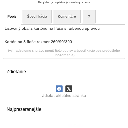
Recyklačný poplatok je zarátaný v cene
Popis
Špecifikácia
Komentáre
?
Lisovaný obal z kartónu na fľaše s farbenou úpravou
Kartón na 3 fľaše rozmer 260*90*390
(vyhradzujeme si právo meniť tieto popisy a špecifikácie bez predošlého
upozornenia)
Zdieľanie
Zdieľať aktuálnu stránku
Najprezeranejšie