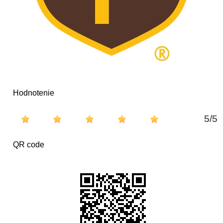
Hodnotenie
5
/
5
QR code