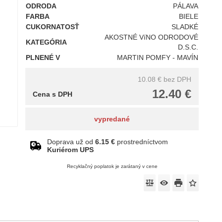
ODRODA
PÁLAVA
FARBA
BIELE
CUKORNATOSŤ
SLADKÉ
AKOSTNÉ VíNO ODRODOVÉ
KATEGÓRIA
D.S.C.
PLNENÉ V
MARTIN POMFY - MAVÍN
10.08 €
bez DPH
12.40 €
Cena s DPH
vypredané
Doprava už od
6.15 €
prostredníctvom
Kuriérom UPS
Recyklačný poplatok je zarátaný v cene