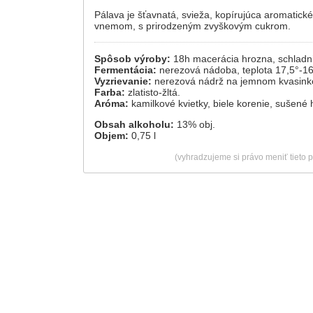
Pálava je šťavnatá, svieža, kopírujúca aromatic
vnemom, s prirodzeným zvyškovým cukrom.
Spôsob výroby:
18h macerácia hrozna, schladni
Fermentácia:
nerezová nádoba, teplota 17,5°-16
Vyzrievanie:
nerezová nádrž na jemnom kvasink
Farba:
zlatisto-žltá.
Aróma:
kamilkové kvietky, biele korenie, sušené h
Obsah alkoholu:
13% obj.
Objem:
0,75 l
(vyhradzujeme si právo meniť tieto 