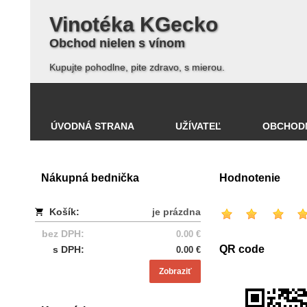
Vinotéka KGecko
Obchod nielen s vínom
Kupujte pohodlne, pite zdravo, s mierou.
ÚVODNÁ STRANA
UŽÍVATEĽ
OBCHOD
Nákupná bednička
Hodnotenie
Košík:
je prázdna
bez DPH:
0.00 €
QR code
s DPH:
0.00 €
Zobraziť