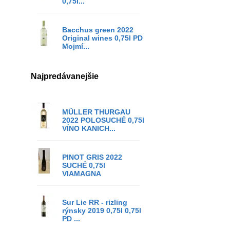
0,75l...
Bacchus green 2022
Original wines 0,75l PD
Mojmí...
Najpredávanejšie
MÜLLER THURGAU
2022 POLOSUCHÉ 0,75l
VÍNO KANICH...
PINOT GRIS 2022
SUCHÉ 0,75l
VIAMAGNA
Sur Lie RR - rizling
rýnsky 2019 0,75l 0,75l
PD ...