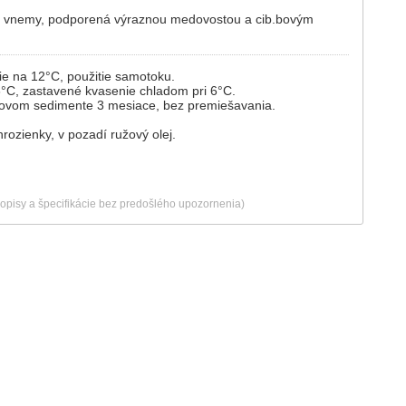
ké vnemy, podporená výraznou medovostou a cib.bovým
e na 12°C, použitie samotoku.
°C, zastavené kvasenie chladom pri 6°C.
ovom sedimente 3 mesiace, bez premiešavania.
rozienky, v pozadí ružový olej.
popisy a špecifikácie bez predošlého upozornenia)