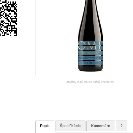
(obrázky majú len ilustračný charakter)
Popis
Špecifikácia
Komentáre
?