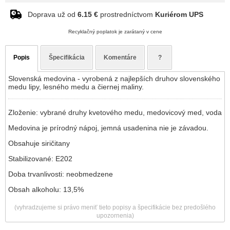
Doprava už od
6.15 €
prostredníctvom
Kuriérom UPS
Recyklačný poplatok je zarátaný v cene
Popis
Špecifikácia
Komentáre
?
Slovenská medovina - vyrobená z najlepších druhov slovenského
medu lipy, lesného medu a čiernej maliny.
Zloženie:
vybrané druhy kvetového medu, medovicový med
, voda
Medovina je prírodný nápoj, jemná usadenina nie je závadou.
Obsahuje siričitany
Stabilizované: E202
Doba trvanlivosti: neobmedzene
Obsah alkoholu: 13,5%
(vyhradzujeme si právo meniť tieto popisy a špecifikácie bez predošlého
upozornenia)