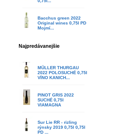
0,75l...
Bacchus green 2022
Original wines 0,75l PD
Mojmí...
Najpredávanejšie
MÜLLER THURGAU
2022 POLOSUCHÉ 0,75l
VÍNO KANICH...
PINOT GRIS 2022
SUCHÉ 0,75l
VIAMAGNA
Sur Lie RR - rizling
rýnsky 2019 0,75l 0,75l
PD ...