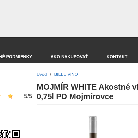
NÉ PODMIENKY
AKO NAKUPOVAŤ
KONTAKT
Úvod
/
BIELE VÍNO
MOJMÍR WHITE Akostné vín
0,75l PD Mojmírovce
5
/
5