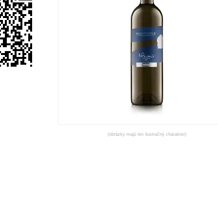
(obrázky majú len ilustračný charakter)