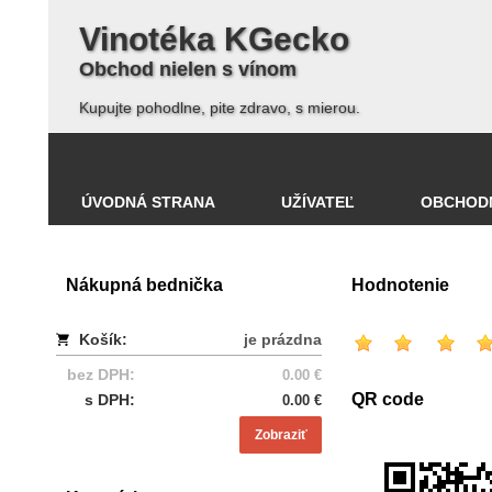
Vinotéka KGecko
Obchod nielen s vínom
Kupujte pohodlne, pite zdravo, s mierou.
ÚVODNÁ STRANA
UŽÍVATEĽ
OBCHOD
Nákupná bednička
Hodnotenie
Košík:
je prázdna
bez DPH:
0.00 €
QR code
s DPH:
0.00 €
Zobraziť