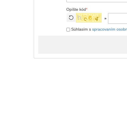
Opíšte kód
*
»
Súhlasím s
spracovaním osobn