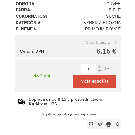
ODRODA
CUVÉE
FARBA
BIELE
CUKORNATOSŤ
SUCHÉ
KATEGÓRIA
VÝBER Z HROZNA
PLNENÉ V
PD MOJMÍROVCE
5.00 €
bez DPH
6.15 €
Cena s DPH
ks
do 3 dní
Vložiť do košíka
Doprava už od
6.15 €
prostredníctvom
Kuriérom UPS
Recyklačný poplatok je zarátaný v cene