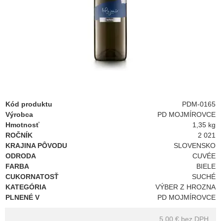
Kód produktu
PDM-0165
Výrobca
PD MOJMÍROVCE
Hmotnosť
1,35 kg
ROČNÍK
2 021
KRAJINA PÔVODU
SLOVENSKO
ODRODA
CUVÉE
FARBA
BIELE
CUKORNATOSŤ
SUCHÉ
KATEGÓRIA
VÝBER Z HROZNA
PLNENÉ V
PD MOJMÍROVCE
5.00 €
bez DPH