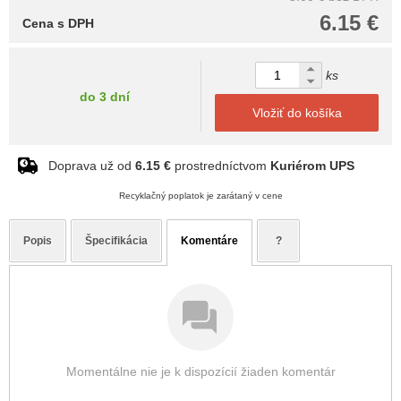
6.15 €
Cena s DPH
ks
do 3 dní
Vložiť do košíka
Doprava už od
6.15 €
prostredníctvom
Kuriérom UPS
Recyklačný poplatok je zarátaný v cene
Popis
Špecifikácia
Komentáre
?
Momentálne nie je k dispozícií žiaden komentár