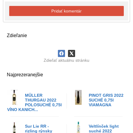
Pridať komentár
Zdieľanie
Zdieľať aktuálnu stránku
Najprezeranejšie
MÜLLER
PINOT GRIS 2022
THURGAU 2022
SUCHÉ 0,75l
POLOSUCHÉ 0,75l
VIAMAGNA
VÍNO KANICH...
Sur Lie RR -
Veltlínček light
rizling rýnsky
suché 2022