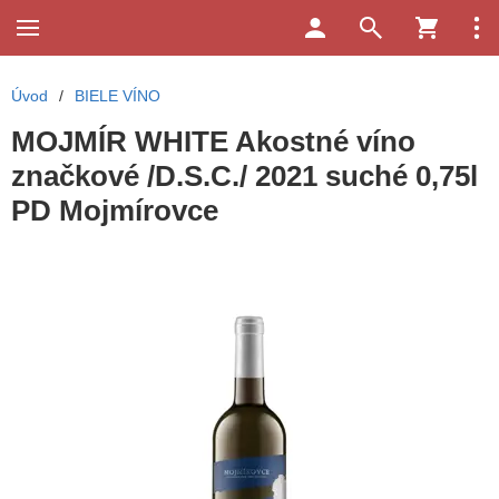
Úvod
/
BIELE VÍNO
MOJMÍR WHITE Akostné víno
značkové /D.S.C./ 2021 suché 0,75l
PD Mojmírovce