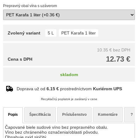
Prepravný obal vína s uzáverom
Zvolený variant
5 L
PET Karafa 1 liter
10.35 €
bez DPH
12.73 €
Cena s DPH
skladom
Doprava už od
6.15 €
prostredníctvom
Kuriérom UPS
Recyklačný poplatok je zarátaný v cene
Popis
Špecifikácia
Príslušenstvo
Komentáre
?
Čapované biele sudové víno bez prepravného obalu.
Víno bez chráneného označenia/oblasti pôvodu.
Obsahuje oxid siričitý