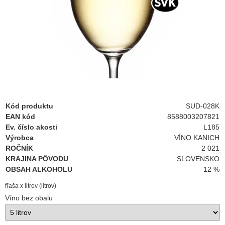
Kód produktu
SUD-028K
EAN kód
8588003207821
Ev. číslo akosti
L185
Výrobca
VÍNO KANICH
ROČNÍK
2 021
KRAJINA PÔVODU
SLOVENSKO
OBSAH ALKOHOLU
12 %
fľaša x litrov (litrov)
Víno bez obalu