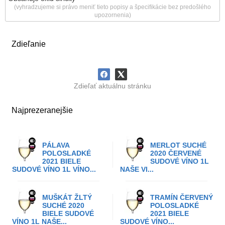
(vyhradzujeme si právo meniť tieto popisy a špecifikácie bez predošlého
upozornenia)
Zdieľanie
Zdieľať aktuálnu stránku
Najprezeranejšie
PÁLAVA
MERLOT SUCHÉ
POLOSLADKÉ
2020 ČERVENÉ
2021 BIELE
SUDOVÉ VÍNO 1L
SUDOVÉ VÍNO 1L VÍNO...
NAŠE VI...
MUŠKÁT ŽLTÝ
TRAMÍN ČERVENÝ
SUCHÉ 2020
POLOSLADKÉ
BIELE SUDOVÉ
2021 BIELE
VÍNO 1L NAŠE...
SUDOVÉ VÍNO...