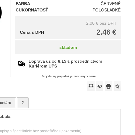
FARBA
ČERVENÉ
CUKORNATOSŤ
POLOSLADKÉ
2.00 €
bez DPH
2.46 €
Cena s DPH
skladom
Doprava už od
6.15 €
prostredníctvom
Kuriérom UPS
Recyklačný poplatok je zarátaný v cene
entáre
?
obalu.
popisy a špecifikácie bez predošlého upozornenia)