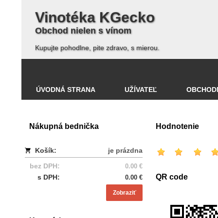
Vinotéka KGecko
Obchod nielen s vínom
Kupujte pohodlne, pite zdravo, s mierou.
ÚVODNÁ STRANA
UŽÍVATEĽ
OBCHOD
Nákupná bednička
Hodnotenie
Košík:
je prázdna
bez DPH:
0.00 €
QR code
s DPH:
0.00 €
Zobraziť