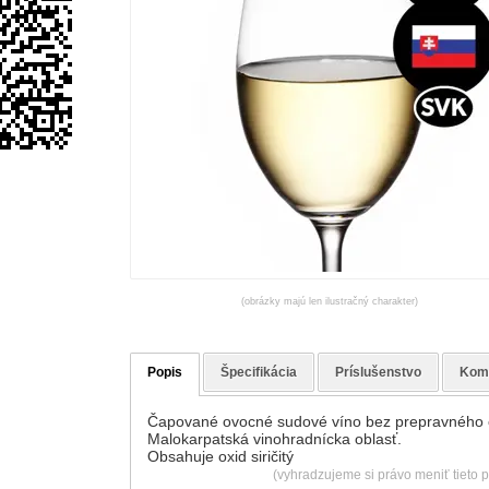
(obrázky majú len ilustračný charakter)
Popis
Špecifikácia
Príslušenstvo
Kom
Čapované ovocné sudové víno bez prepravného 
Malokarpatská vinohradnícka oblasť.
Obsahuje oxid siričitý
(vyhradzujeme si právo meniť tieto 