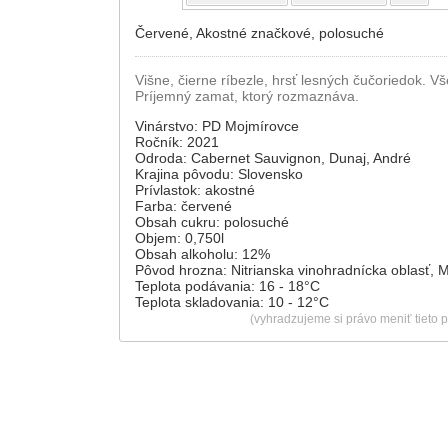
Červené, Akostné značkové, polosuché
Višne, čierne ríbezle, hrsť lesných čučoriedok.
Príjemný zamat, ktorý rozmaznáva.
Vinárstvo: PD Mojmírovce
Ročník: 2021
Odroda: Cabernet Sauvignon, Dunaj, André
Krajina pôvodu: Slovensko
Prívlastok: akostné
Farba: červené
Obsah cukru: polosuché
Objem: 0,750l
Obsah alkoholu: 12%
Pôvod hrozna: Nitrianska vinohradnícka oblasť, 
Teplota podávania: 16 - 18
°C
Teplota skladovania: 10 - 12
°C
(vyhradzujeme si právo meniť tieto 