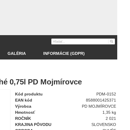
GALÉRIA
INFORMÁCIE (GDPR)
hé 0,75l PD Mojmírovce
Kód produktu
PDM-0152
EAN kód
8588001425371
Výrobca
PD MOJMÍROVCE
Hmotnosť
1,35 kg
ROČNÍK
2 021
KRAJINA PÔVODU
SLOVENSKO