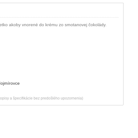
 Všetko akoby vnorené do krému zo smotanovej čokolády.
Mojmírovce
popisy a špecifikácie bez predošlého upozornenia)