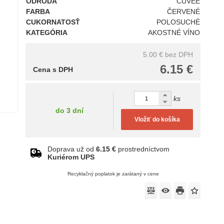
ODRODA
CUVÉE
FARBA
ČERVENÉ
CUKORNATOSŤ
POLOSUCHÉ
KATEGÓRIA
AKOSTNÉ VÍNO
5.00 €
bez DPH
6.15 €
Cena s DPH
ks
do 3 dní
Vložiť do košíka
Doprava už od
6.15 €
prostredníctvom
Kuriérom UPS
Recyklačný poplatok je zarátaný v cene