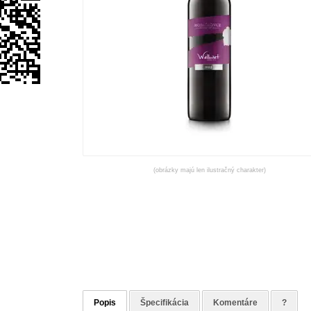
(obrázky majú len ilustračný charakter)
Popis
Špecifikácia
Komentáre
?