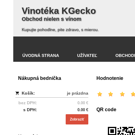
Vinotéka KGecko
Obchod nielen s vínom
Kupujte pohodlne, pite zdravo, s mierou.
ÚVODNÁ STRANA
UŽÍVATEĽ
OBCHOD
Nákupná bednička
Hodnotenie
Košík:
je prázdna
bez DPH:
0.00 €
QR code
s DPH:
0.00 €
Zobraziť