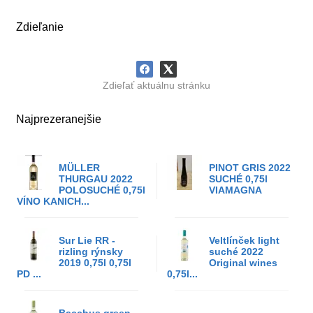
Zdieľanie
Zdieľať aktuálnu stránku
Najprezeranejšie
MÜLLER
PINOT GRIS 2022
THURGAU 2022
SUCHÉ 0,75l
POLOSUCHÉ 0,75l
VIAMAGNA
VÍNO KANICH...
Sur Lie RR -
Veltlínček light
rizling rýnsky
suché 2022
2019 0,75l 0,75l
Original wines
PD ...
0,75l...