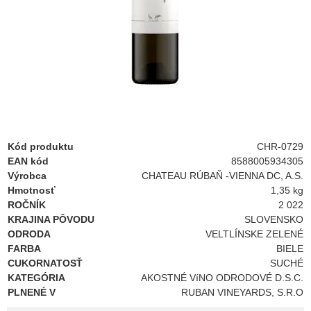
Kód produktu
CHR-0729
EAN kód
8588005934305
Výrobca
CHATEAU RÚBAŇ -VIENNA DC, A.S.
Hmotnosť
1,35 kg
ROČNÍK
2 022
KRAJINA PÔVODU
SLOVENSKO
ODRODA
VELTLÍNSKE ZELENÉ
FARBA
BIELE
CUKORNATOSŤ
SUCHÉ
KATEGÓRIA
AKOSTNÉ VíNO ODRODOVÉ D.S.C.
PLNENÉ V
RUBAN VINEYARDS, S.R.O