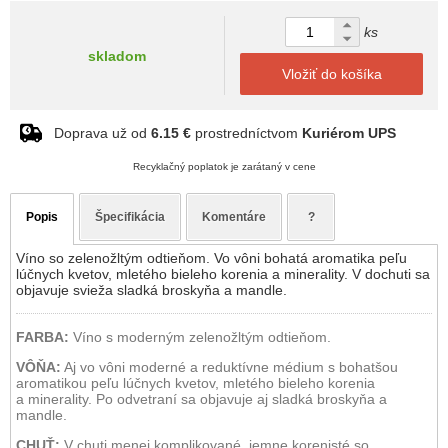
ks
skladom
Vložiť do košíka
Doprava už od
6.15 €
prostredníctvom
Kuriérom UPS
Recyklačný poplatok je zarátaný v cene
Popis
Špecifikácia
Komentáre
?
Víno so zelenožltým odtieňom. Vo vôni bohatá aromatika peľu
lúčnych kvetov, mletého bieleho korenia a minerality. V dochuti sa
objavuje svieža sladká broskyňa a mandle.
FARBA:
Víno s moderným zelenožltým odtieňom.
VÔŇA:
Aj vo vôni moderné a reduktívne médium s bohatšou
aromatikou peľu lúčnych kvetov, mletého bieleho korenia
a minerality. Po odvetraní sa objavuje aj sladká broskyňa a
mandle.
CHUŤ:
V chuti menej komplikované, jemne korenisté so