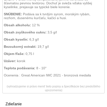
šťavnatou pevnou textúrou. Dochuť je svieža vďaka vyššej
kyselinke, prejavuje sa typické biele korenie.
SNÚBENIE:
Podáva sa k tvrdým syrom, morským rybám,
rezňom, dusenému kurčaťu, kačici a husi.
Obsah alkoholu:
12 %
Obsah zvyškového cukru:
3,5 g/l
Obsah kyselín:
6,3 g/l
Bezcukorný extrakt:
19,7 g/l
Objem fľaše:
0,75 l
Uzáver:
korok
Teplota podávania:
8 - 10°
Ocenenia : Great American IWC 2021 - bronzová medaila
(vyhradzujeme si právo meniť tieto popisy a špecifikácie bez predošlého
upozornenia)
Zdieľanie