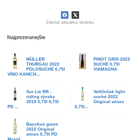
Zdieľať aktuálnu stránku
Najprezeranejšie
MÜLLER
PINOT GRIS 2022
THURGAU 2022
SUCHÉ 0,75l
POLOSUCHÉ 0,75l
VIAMAGNA
VÍNO KANICH...
Sur Lie RR -
Veltlínček light
rizling rýnsky
suché 2022
2019 0,75l 0,75l
Original wines
PD ...
0,75l...
Bacchus green
2022 Original
wines 0,75l PD
Mojmí...