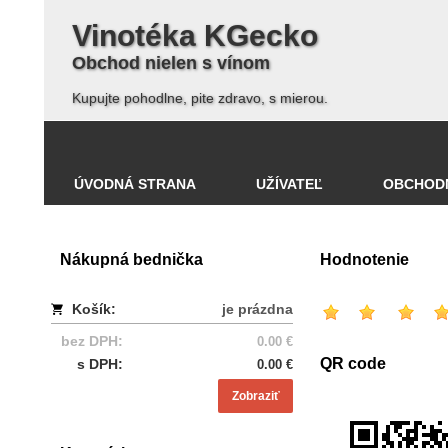
Vinotéka KGecko
Obchod nielen s vínom
Kupujte pohodlne, pite zdravo, s mierou.
ÚVODNÁ STRANA
UŽÍVATEĽ
OBCHOD
Nákupná bednička
Hodnotenie
Košík:
je prázdna
bez DPH:
0.00 €
QR code
s DPH:
0.00 €
Zobraziť