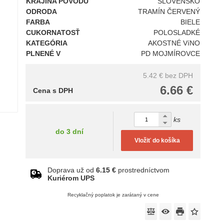
KRAJINA PÔVODU
SLOVENSKO
ODRODA
TRAMÍN ČERVENÝ
FARBA
BIELE
CUKORNATOSŤ
POLOSLADKÉ
KATEGÓRIA
AKOSTNÉ VíNO
PLNENÉ V
PD MOJMÍROVCE
5.42 €
bez DPH
6.66 €
Cena s DPH
ks
do 3 dní
Vložiť do košíka
Doprava už od
6.15 €
prostredníctvom
Kuriérom UPS
Recyklačný poplatok je zarátaný v cene