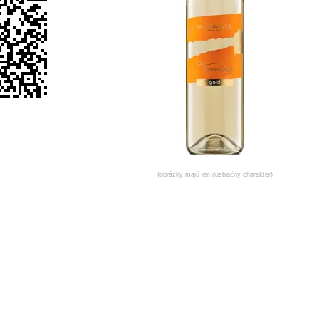
(obrázky majú len ilustračný charakter)