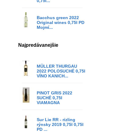
0,75l...
Bacchus green 2022
Original wines 0,75l PD
Mojmí...
Najpredávanejšie
MÜLLER THURGAU
2022 POLOSUCHÉ 0,75l
VÍNO KANICH...
PINOT GRIS 2022
SUCHÉ 0,75l
VIAMAGNA
Sur Lie RR - rizling
rýnsky 2019 0,75l 0,75l
PD ...