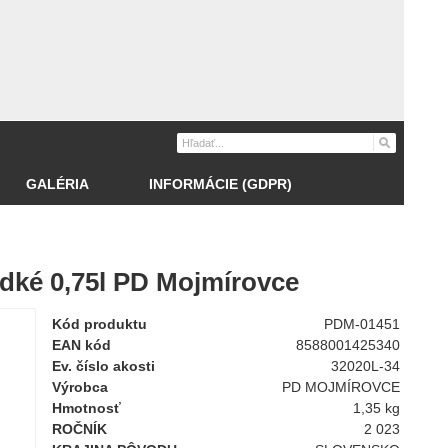
GALÉRIA
INFORMÁCIE (GDPR)
adké 0,75l PD Mojmírovce
Kód produktu
PDM-01451
EAN kód
8588001425340
Ev. číslo akosti
32020L-34
Výrobca
PD MOJMÍROVCE
Hmotnosť
1,35 kg
ROČNÍK
2 023