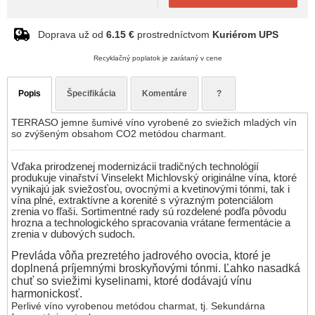
Doprava už od
6.15 €
prostredníctvom
Kuriérom UPS
Recyklačný poplatok je zarátaný v cene
Popis
Špecifikácia
Komentáre
?
TERRASO jemne šumivé víno vyrobené zo sviežich mladých vín
so zvýšeným obsahom CO2 metódou charmant.
Vďaka prirodzenej modernizácii tradičných technológií
produkuje vinařství Vinselekt Michlovský originálne vína, ktoré
vynikajú jak sviežosťou, ovocnými a kvetinovými tónmi, tak i
vína plné, extraktívne a korenité s výrazným potenciálom
zrenia vo fľaši. Sortimentné rady sú rozdelené podľa pôvodu
hrozna a technologického spracovania vrátane fermentácie a
zrenia v dubových sudoch.
Prevláda vôňa prezretého jadrového ovocia, ktoré je
doplnená príjemnými broskyňovými tónmi. Ľahko nasadká
chuť so sviežimi kyselinami, ktoré dodávajú vínu
harmonickosť.
Perlivé víno vyrobenou metódou charmat, tj. Sekundárna