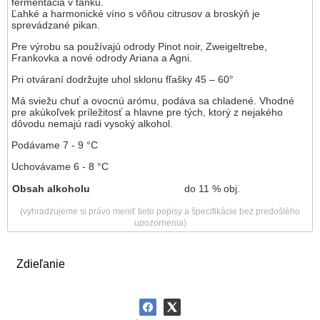
fermentácia v tanku.
Ľahké a harmonické víno s vôňou citrusov a broskýň je
sprevádzané pikan.
Pre výrobu sa používajú odrody Pinot noir, Zweigeltrebe,
Frankovka a nové odrody Ariana a Agni.
Pri otváraní dodržujte uhol sklonu fľašky 45 – 60°
Má sviežu chuť a ovocnú arómu, podáva sa chladené. Vhodné
pre akúkoľvek príležitosť a hlavne pre tých, ktorý z nejakého
dôvodu nemajú radi vysoký alkohol.
Podávame 7 - 9 °C
Uchovávame 6 - 8 °C
Obsah alkoholu
do 11 % obj.
(vyhradzujeme si právo meniť tieto popisy a špecifikácie bez predošlého
upozornenia)
Zdieľanie