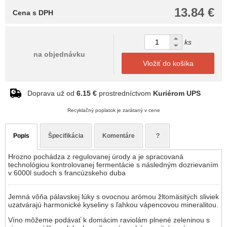
13.84 €
Cena s DPH
ks
na objednávku
Vložiť do košíka
Doprava už od
6.15 €
prostredníctvom
Kuriérom UPS
Recyklačný poplatok je zarátaný v cene
Popis
Špecifikácia
Komentáre
?
Hrozno pochádza z regulovanej úrody a je spracovaná
technológiou kontrolovanej fermentácie s následným dozrievaním
v 6000l sudoch s francúzskeho duba
Jemná vôňa pálavskej lúky s ovocnou arómou žltomäsitých sliviek
uzatvárajú harmonické kyseliny s ľahkou vápencovou mineralitou.
Víno môžeme podávať k domácim raviolám plnené zeleninou s