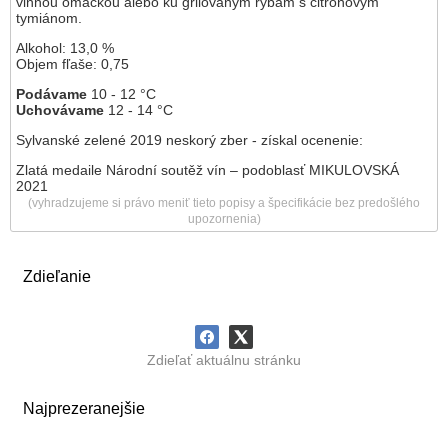
vinnou omáčkou alebo ku grilovaným rybám s citrónovým
tymiánom.
Alkohol: 13,0 %
Objem fľaše: 0,75
Podávame
10 - 12 °C
Uchovávame
12 - 14 °C
Sylvanské zelené 2019 neskorý zber - získal ocenenie:
Zlatá medaile Národní soutěž vín – podoblasť MIKULOVSKÁ
2021
(vyhradzujeme si právo meniť tieto popisy a špecifikácie bez predošlého
upozornenia)
Zdieľanie
Zdieľať aktuálnu stránku
Najprezeranejšie