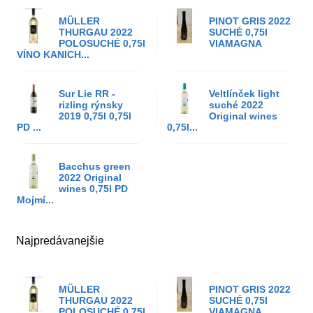
MÜLLER
PINOT GRIS 2022
THURGAU 2022
SUCHÉ 0,75l
POLOSUCHÉ 0,75l
VIAMAGNA
VÍNO KANICH...
Sur Lie RR -
Veltlínček light
rizling rýnsky
suché 2022
2019 0,75l 0,75l
Original wines
PD ...
0,75l...
Bacchus green
2022 Original
wines 0,75l PD
Mojmí...
Najpredávanejšie
MÜLLER
PINOT GRIS 2022
THURGAU 2022
SUCHÉ 0,75l
POLOSUCHÉ 0,75l
VIAMAGNA