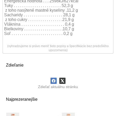
Energetická hodnota . . . 2598kJ/627kcal
Tuky . . . . . . . . . . . . . . . . . . . . . . . 52,3 g
z toho nasýtené mastné kyseliny .11,2 g
Sacharidy . . . . . . . . . . . . . . . . . . . 28,1 g
z toho cukry . . . . . . . . . . . . . . . . .21,9 g
Vláknina . . . . . . . . . . . . . . . . . . . . . 0,4 g
Bielkoviny . . . . . . . . . . . . . . . . . . .10,7 g
Soľ . . . . . . . . . . . . . . . . . . . . . . . . . 0,2 g
(vyhradzujeme si právo meniť tieto popisy a špecifikácie bez predošlého
upozornenia)
Zdieľanie
Zdieľať aktuálnu stránku
Najprezeranejšie