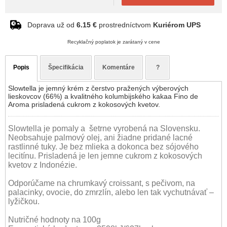
Doprava už od
6.15 €
prostredníctvom
Kuriérom UPS
Recyklačný poplatok je zarátaný v cene
Popis
Špecifikácia
Komentáre
?
Slowtella je jemný krém z čerstvo pražených výberových
lieskovcov (66%) a kvalitného kolumbijského kakaa Fino de
Aroma prisladená cukrom z kokosových kvetov.
Slowtella je pomaly a šetrne vyrobená na Slovensku.
Neobsahuje palmový olej, ani žiadne pridané lacné
rastlinné tuky. Je bez mlieka a dokonca bez sójového
lecitínu. Prisladená je len jemne cukrom z kokosových
kvetov z Indonézie.
Odporúčame na chrumkavý croissant, s pečivom, na
palacinky, ovocie, do zmrzlín, alebo len tak vychutnávať –
lyžičkou.
Nutričné hodnoty na 100g