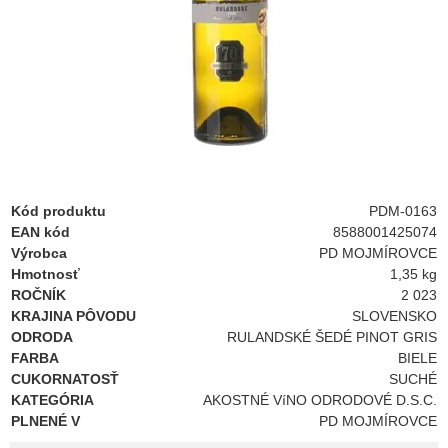
Kód produktu
PDM-0163
EAN kód
8588001425074
Výrobca
PD MOJMÍROVCE
Hmotnosť
1,35 kg
ROČNÍK
2 023
KRAJINA PÔVODU
SLOVENSKO
ODRODA
RULANDSKÉ ŠEDÉ PINOT GRIS
FARBA
BIELE
CUKORNATOSŤ
SUCHÉ
KATEGÓRIA
AKOSTNÉ VíNO ODRODOVÉ D.S.C.
PLNENÉ V
PD MOJMÍROVCE