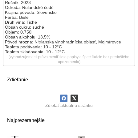
Ročník: 2023
Odroda: Rulandské šedé
Krajina pôvodu: Slovensko
Farba: Biele
Druh vína: Tiché
Obsah cukru: suché
Objem: 0,750l
Obsah alkoholu: 13,5%
Pôvod hrozna: Nitrianska vinohradnícka oblasť, Mojmírovce
Teplota podávania: 10 - 12
°C
Teplota skladovania: 10 - 12
°C
(vyhradzujeme si právo meniť tieto popisy a špecifikácie bez predošlého
upozornenia)
Zdieľanie
Zdieľať aktuálnu stránku
Najprezeranejšie