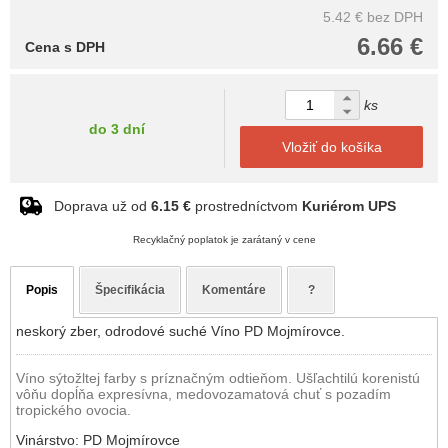
5.42 €
bez DPH
6.66 €
Cena s DPH
ks
do 3 dní
Vložiť do košíka
Doprava už od
6.15 €
prostredníctvom
Kuriérom UPS
Recyklačný poplatok je zarátaný v cene
Popis
Špecifikácia
Komentáre
?
neskorý zber, odrodové suché Víno PD Mojmírovce.
Víno sýtožltej farby s príznačným odtieňom. Ušľachtilú korenistú
vôňu dopĺňa expresívna, medovozamatová chuť s pozadím
tropického ovocia.
Vinárstvo: PD Mojmírovce