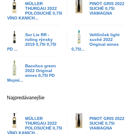
MÜLLER
PINOT GRIS 2022
THURGAU 2022
SUCHÉ 0,75l
POLOSUCHÉ 0,75l
VIAMAGNA
VÍNO KANICH...
Sur Lie RR -
Veltlínček light
rizling rýnsky
suché 2022
2019 0,75l 0,75l
Original wines
PD ...
0,75l...
Bacchus green
2022 Original
wines 0,75l PD
Mojmí...
Najpredávanejšie
MÜLLER
PINOT GRIS 2022
THURGAU 2022
SUCHÉ 0,75l
POLOSUCHÉ 0,75l
VIAMAGNA
VÍNO KANICH...