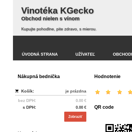
Vinotéka KGecko
Obchod nielen s vínom
Kupujte pohodlne, pite zdravo, s mierou.
ÚVODNÁ STRANA
UŽÍVATEĽ
OBCHOD
Nákupná bednička
Hodnotenie
Košík:
je prázdna
bez DPH:
0.00 €
QR code
s DPH:
0.00 €
Zobraziť