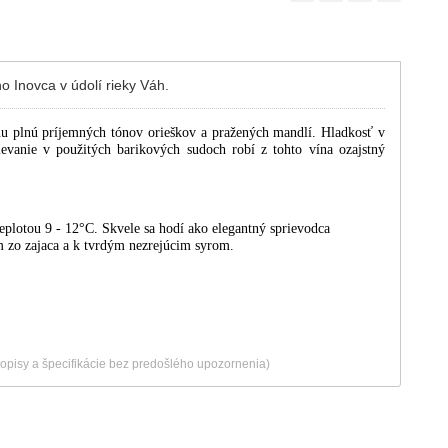
o Inovca v údolí rieky Váh.
u plnú príjemných tónov orieškov a pražených mandlí. Hladkosť v
ievanie v použitých barikových sudoch robí z tohto vína ozajstný
plotou 9 - 12°C. Skvele sa hodí ako elegantný sprievodca
 zo zajaca a k tvrdým nezrejúcim syrom.
popisy a špecifikácie bez predošlého upozornenia)