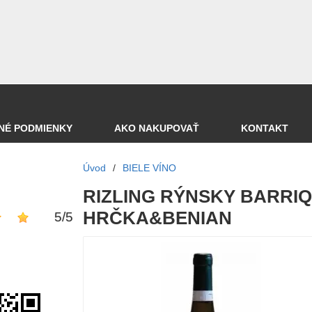
NÉ PODMIENKY
AKO NAKUPOVAŤ
KONTAKT
Úvod
/
BIELE VÍNO
RIZLING RÝNSKY BARRIQU
HRČKA&BENIAN
5
/
5