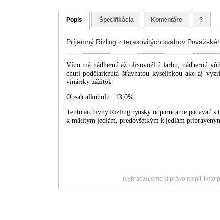
Popis
Špecifikácia
Komentáre
?
Príjemný Rizling z terasovitých svahov Považskéh
Víno má nádhernú až olivovožltú farbu, nádhernú vôň
chuti podčiarknutá šťavnatou kyselinkou ako aj vyzr
vinársky zážitok.
Obsah alkoholu : 13,0%
Tento archívny Rizling rýnsky odporúčame podávať s te
k mäsitým jedlám, predovšetkým k jedlám pripraveným
(vyhradzujeme si právo meniť tieto 