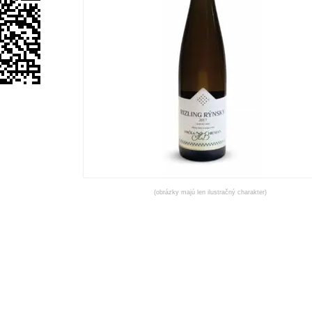
(obrázky majú len ilustračný charakter)