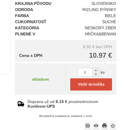
KRAJINA PÔVODU
SLOVENSKO
ODRODA
RIZLING RÝNSKY
FARBA
BIELE
CUKORNATOSŤ
SUCHÉ
KATEGÓRIA
NESKORÝ ZBER
PLNENÉ V
HRČKA&BENIAN
8.92 €
bez DPH
10.97 €
Cena s DPH
ks
skladom
Vložiť do košíka
Doprava už od
6.15 €
prostredníctvom
Kuriérom UPS
Recyklačný poplatok je zarátaný v cene