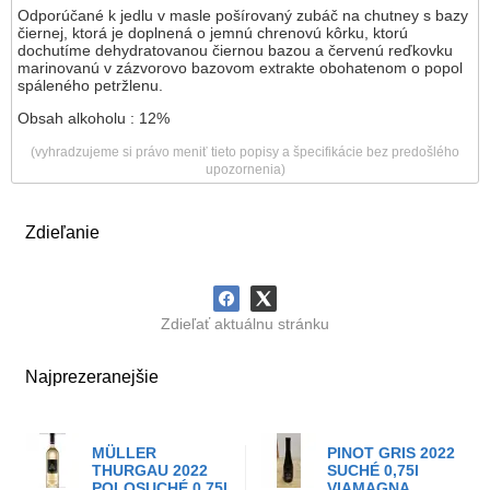
Odporúčané k jedlu v masle pošírovaný zubáč na chutney s bazy
čiernej, ktorá je doplnená o jemnú chrenovú kôrku, ktorú
dochutíme dehydratovanou čiernou bazou a červenú reďkovku
marinovanú v zázvorovo bazovom extrakte obohatenom o popol
spáleného petržlenu.
Obsah alkoholu : 12%
(vyhradzujeme si právo meniť tieto popisy a špecifikácie bez predošlého
upozornenia)
Zdieľanie
Zdieľať aktuálnu stránku
Najprezeranejšie
MÜLLER
PINOT GRIS 2022
THURGAU 2022
SUCHÉ 0,75l
POLOSUCHÉ 0,75l
VIAMAGNA