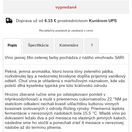
vypredané
Doprava už od
6.15 €
prostredníctvom
Kuriérom UPS
Recyklačný poplatok je zarátaný v cene
Popis
Špecifikácia
Komentáre
?
Víno jasnej žlto-zelenej farby pochádza z nášho vinohradu SARI.
Pekná, jemná aromatika, ktorú tvoria tóny zeleného jablka,
rozkvitnutej lipy a nedozretej broskyne dopĺňa príjemný vanilkový
odtieň. Chuť vína je uhladená s marhuľovým náznakom, kde vás
poteší dlhá kyselinka typická pre túto kráľovskú odrodu.
Hrozno zberané ručne sme po odstopkovaní pomleli v
mlynkoodzrňovači a mušt s priemernou cukornatosťou 22 °NM po
statickom odkalení nechali kvasiť ušľachtilou kultúrou vínnych
kvasiniek izolovaných z odrody Rizling rýnsky. Priemerná teplota
fermentácie v nerezových nádobách bola 15,5 °C. Mladé víno po
dokvasení ležalo dva a pol mesiaca na vlastných jemných kaloch,
následne sme ho stočili a ponechali zrieť 4 mesiace v nerezovej
nádobe až do termínu plnenia.