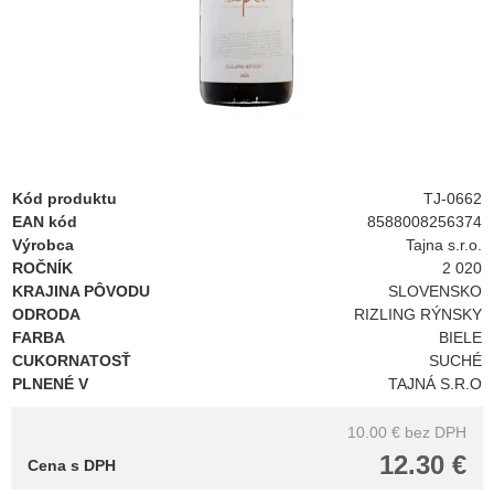
Kód produktu
TJ-0662
EAN kód
8588008256374
Výrobca
Tajna s.r.o.
ROČNÍK
2 020
KRAJINA PÔVODU
SLOVENSKO
ODRODA
RIZLING RÝNSKY
FARBA
BIELE
CUKORNATOSŤ
SUCHÉ
PLNENÉ V
TAJNÁ S.R.O
10.00 €
bez DPH
12.30 €
Cena s DPH