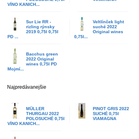
VÍNO KANICH...
Sur Lie RR -
Veltlínček light
rizling rýnsky
suché 2022
2019 0,75l 0,75l
Original wines
PD ...
0,75l...
Bacchus green
2022 Original
wines 0,75l PD
Mojmí...
Najpredávanejšie
MÜLLER
PINOT GRIS 2022
THURGAU 2022
SUCHÉ 0,75l
POLOSUCHÉ 0,75l
VIAMAGNA
VÍNO KANICH...