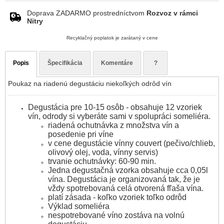
Doprava ZADARMO prostredníctvom
Rozvoz v rámci
Nitry
Recyklačný poplatok je zarátaný v cene
Popis
Špecifikácia
Komentáre
?
Poukaz na riadenú degustáciu niekoľkých odrôd vín
Degustácia pre 10-15 osôb - obsahuje 12 vzoriek
vín, odrody si vyberáte sami v spolupráci someliéra.
riadená ochutnávka z množstva vín a
posedenie pri víne
v cene degustácie vínny couvert (pečivo/chlieb,
olivový olej, voda, vínny servis)
trvanie ochutnávky: 60-90 min.
Jedna degustačná vzorka obsahuje cca 0,05l
vína. Degustácia je organizovaná tak, že je
vždy spotrebovaná celá otvorená fľaša vína.
platí zásada - koľko vzoriek toľko odrôd
Výklad someliéra
nespotrebované víno zostáva na volnú