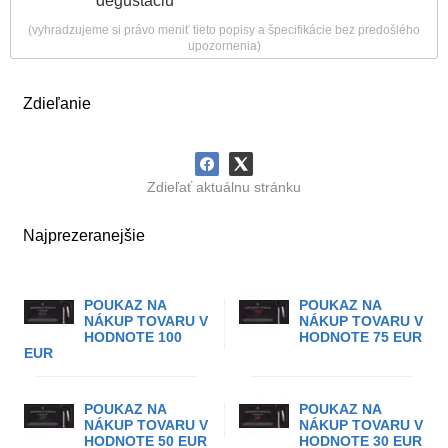
degustáciu
(vyhradzujeme si právo meniť tieto popisy a špecifikácie bez predošlého
upozornenia)
Zdieľanie
Zdieľať aktuálnu stránku
Najprezeranejšie
POUKAZ NA
POUKAZ NA
NÁKUP TOVARU V
NÁKUP TOVARU V
HODNOTE 100
HODNOTE 75 EUR
EUR
POUKAZ NA
POUKAZ NA
NÁKUP TOVARU V
NÁKUP TOVARU V
HODNOTE 50 EUR
HODNOTE 30 EUR