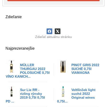
Zdieľanie
Zdieľať aktuálnu stránku
Najprezeranejšie
MÜLLER
PINOT GRIS 2022
THURGAU 2022
SUCHÉ 0,75l
POLOSUCHÉ 0,75l
VIAMAGNA
VÍNO KANICH...
Sur Lie RR -
Veltlínček light
rizling rýnsky
suché 2022
2019 0,75l 0,75l
Original wines
PD ...
0,75l...