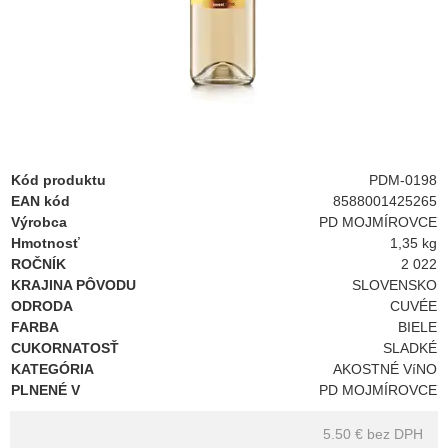
Kód produktu
PDM-0198
EAN kód
8588001425265
Výrobca
PD MOJMÍROVCE
Hmotnosť
1,35 kg
ROČNÍK
2 022
KRAJINA PÔVODU
SLOVENSKO
ODRODA
CUVÉE
FARBA
BIELE
CUKORNATOSŤ
SLADKÉ
KATEGÓRIA
AKOSTNÉ VíNO
PLNENÉ V
PD MOJMÍROVCE
5.50 €
bez DPH