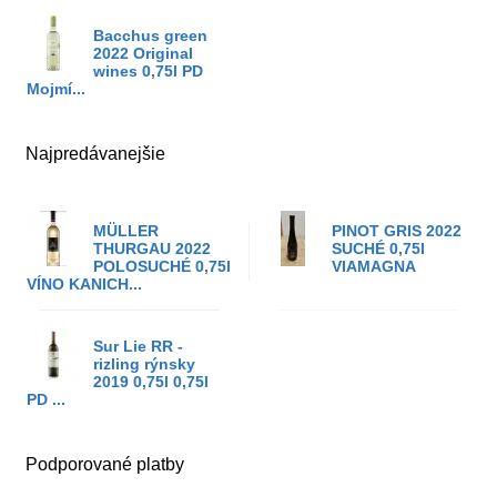
Bacchus green
2022 Original
wines 0,75l PD
Mojmí...
Najpredávanejšie
MÜLLER
PINOT GRIS 2022
THURGAU 2022
SUCHÉ 0,75l
POLOSUCHÉ 0,75l
VIAMAGNA
VÍNO KANICH...
Sur Lie RR -
rizling rýnsky
2019 0,75l 0,75l
PD ...
Podporované platby