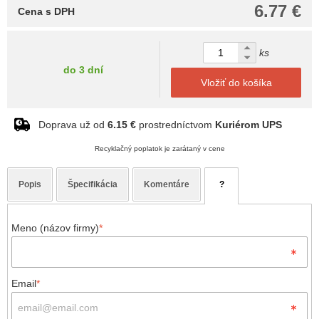
6.77 €
Cena s DPH
ks
do 3 dní
Vložiť do košíka
Doprava už od
6.15 €
prostredníctvom
Kuriérom UPS
Recyklačný poplatok je zarátaný v cene
Popis
Špecifikácia
Komentáre
?
Meno (názov firmy)
*
Email
*