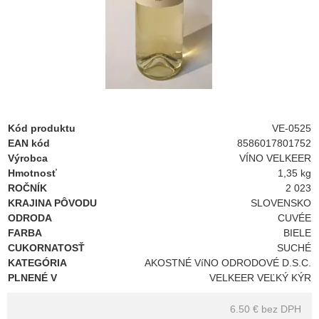
Kód produktu
VE-0525
EAN kód
8586017801752
Výrobca
VÍNO VELKEER
Hmotnosť
1,35 kg
ROČNÍK
2 023
KRAJINA PÔVODU
SLOVENSKO
ODRODA
CUVÉE
FARBA
BIELE
CUKORNATOSŤ
SUCHÉ
KATEGÓRIA
AKOSTNÉ VíNO ODRODOVÉ D.S.C.
PLNENÉ V
VELKEER VEĽKÝ KÝR
6.50 €
bez DPH