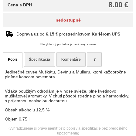
8.00 €
Cena s DPH
nedostupné
Doprava už od
6.15 €
prostredníctvom
Kuriérom UPS
Recyklačný poplatok je zarátaný v cene
Popis
Špecifikácia
Komentáre
?
Jedinečné cuvée Muškátu, Devínu a Mulleru, ktoré každoročne
plníme koncom novembra.
Vďaka použitým odrodám je v nose svieže, plné kvetinovo
muškátovej aromatiky. V chuti pôsobí stredne plno a harmonicky,
s príjemnou nasladlou dochuťou.
Obsah alkoholu 12,5 %
Objem 0,75 l
(vyhradzujeme si právo meniť tieto popisy a špecifikácie bez predošlého
upozornenia)