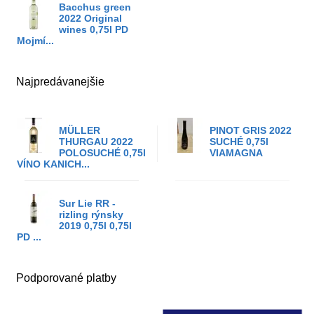
Bacchus green
2022 Original
wines 0,75l PD
Mojmí...
Najpredávanejšie
MÜLLER
PINOT GRIS 2022
THURGAU 2022
SUCHÉ 0,75l
POLOSUCHÉ 0,75l
VIAMAGNA
VÍNO KANICH...
Sur Lie RR -
rizling rýnsky
2019 0,75l 0,75l
PD ...
Podporované platby