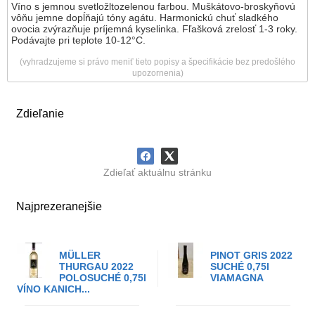
Víno s jemnou svetložltozelenou farbou. Muškátovo-broskyňovú
vôňu jemne dopĺňajú tóny agátu. Harmonickú chuť sladkého
ovocia zvýrazňuje príjemná kyselinka. Fľašková zrelosť 1-3 roky.
Podávajte pri teplote 10-12°C.
(vyhradzujeme si právo meniť tieto popisy a špecifikácie bez predošlého
upozornenia)
Zdieľanie
Zdieľať aktuálnu stránku
Najprezeranejšie
MÜLLER
PINOT GRIS 2022
THURGAU 2022
SUCHÉ 0,75l
POLOSUCHÉ 0,75l
VIAMAGNA
VÍNO KANICH...