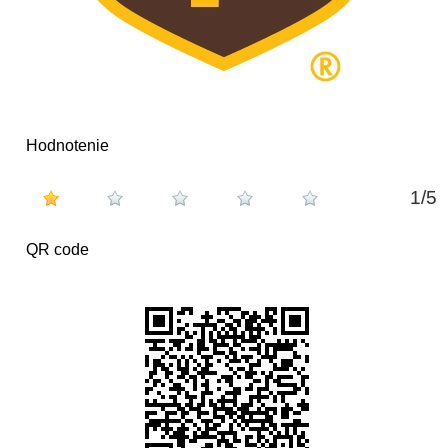
Hodnotenie
1
/
5
QR code