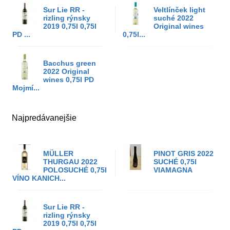
Sur Lie RR -
Veltlínček light
rizling rýnsky
suché 2022
2019 0,75l 0,75l
Original wines
PD ...
0,75l...
Bacchus green
2022 Original
wines 0,75l PD
Mojmí...
Najpredávanejšie
MÜLLER
PINOT GRIS 2022
THURGAU 2022
SUCHÉ 0,75l
POLOSUCHÉ 0,75l
VIAMAGNA
VÍNO KANICH...
Sur Lie RR -
rizling rýnsky
2019 0,75l 0,75l