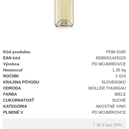
Kód produktu
PDM-0180
EAN kód
8588001425029
Výrobca
PD MOJMÍROVCE
Hmotnosť
1,35 kg
ROČNÍK
2 024
KRAJINA PÔVODU
SLOVENSKO
ODRODA
MÜLLER THURGAU
FARBA
BIELE
CUKORNATOSŤ
SUCHÉ
KATEGÓRIA
AKOSTNÉ VíNO
PLNENÉ V
PD MOJMÍROVCE
7.35 €
bez DPH