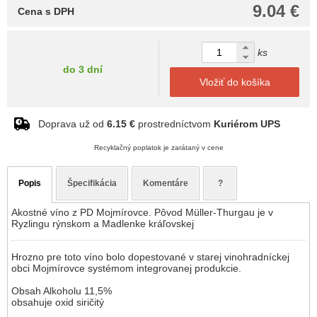
9.04 €
Cena s DPH
ks
do 3 dní
Vložiť do košíka
Doprava už od
6.15 €
prostredníctvom
Kuriérom UPS
Recyklačný poplatok je zarátaný v cene
Popis
Špecifikácia
Komentáre
?
Akostné víno z PD Mojmírovce. Pôvod Müller-Thurgau je v
Ryzlingu rýnskom a Madlenke kráľovskej
Hrozno pre toto víno bolo dopestované v starej vinohradníckej
obci Mojmírovce systémom integrovanej produkcie.
Obsah Alkoholu 11,5%
obsahuje oxid siričitý