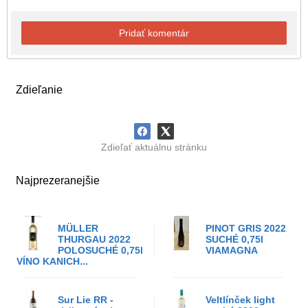
Pridať komentár
Zdieľanie
Zdieľať aktuálnu stránku
Najprezeranejšie
MÜLLER
PINOT GRIS 2022
THURGAU 2022
SUCHÉ 0,75l
POLOSUCHÉ 0,75l
VIAMAGNA
VÍNO KANICH...
Sur Lie RR -
Veltlínček light