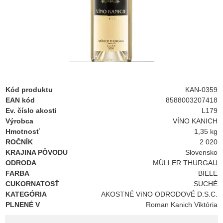
Kód produktu
KAN-0359
EAN kód
8588003207418
Ev. číslo akosti
L179
Výrobca
VÍNO KANICH
Hmotnosť
1,35 kg
ROČNÍK
2 020
KRAJINA PÔVODU
Slovensko
ODRODA
MÜLLER THURGAU
FARBA
BIELE
CUKORNATOSŤ
SUCHÉ
KATEGÓRIA
AKOSTNÉ VíNO ODRODOVÉ D.S.C.
PLNENÉ V
Roman Kanich Viktória