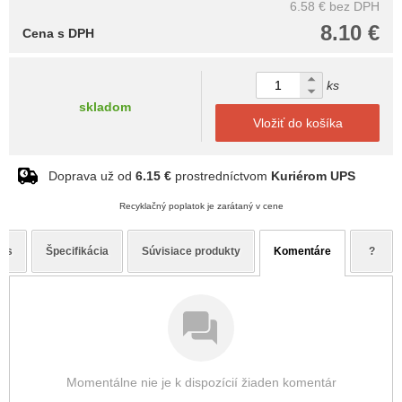
6.58 €
bez DPH
8.10 €
Cena s DPH
ks
skladom
Vložiť do košíka
Doprava už od
6.15 €
prostredníctvom
Kuriérom UPS
Recyklačný poplatok je zarátaný v cene
pis
Špecifikácia
Súvisiace produkty
Komentáre
?
Momentálne nie je k dispozícií žiaden komentár