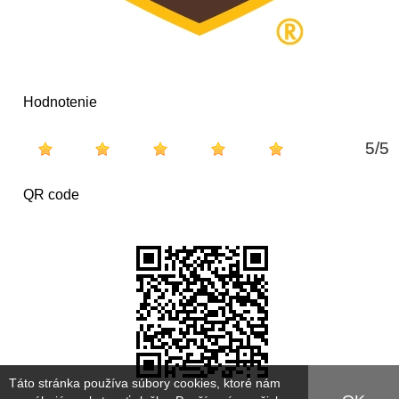
Hodnotenie
5
/
5
QR code
Táto stránka používa súbory cookies, ktoré nám