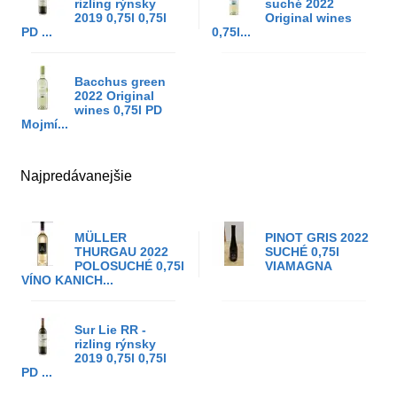
rizling rýnsky
suché 2022
2019 0,75l 0,75l
Original wines
PD ...
0,75l...
Bacchus green
2022 Original
wines 0,75l PD
Mojmí...
Najpredávanejšie
MÜLLER
PINOT GRIS 2022
THURGAU 2022
SUCHÉ 0,75l
POLOSUCHÉ 0,75l
VIAMAGNA
VÍNO KANICH...
Sur Lie RR -
rizling rýnsky
2019 0,75l 0,75l
PD ...