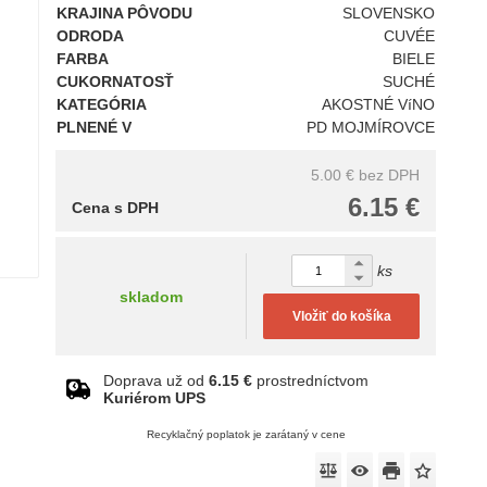
KRAJINA PÔVODU
SLOVENSKO
ODRODA
CUVÉE
FARBA
BIELE
CUKORNATOSŤ
SUCHÉ
KATEGÓRIA
AKOSTNÉ VíNO
PLNENÉ V
PD MOJMÍROVCE
5.00 €
bez DPH
6.15 €
Cena s DPH
ks
skladom
Vložiť do košíka
Doprava už od
6.15 €
prostredníctvom
Kuriérom UPS
Recyklačný poplatok je zarátaný v cene