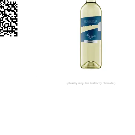
(obrázky majú len ilustračný charakter)