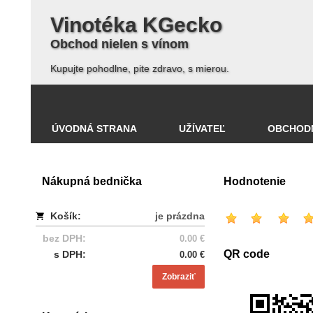
Vinotéka KGecko
Obchod nielen s vínom
Kupujte pohodlne, pite zdravo, s mierou.
ÚVODNÁ STRANA
UŽÍVATEĽ
OBCHOD
Nákupná bednička
Hodnotenie
Košík:
je prázdna
bez DPH:
0.00 €
QR code
s DPH:
0.00 €
Zobraziť