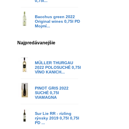
0,75l...
Bacchus green 2022
Original wines 0,75l PD
Mojmí...
Najpredávanejšie
MÜLLER THURGAU
2022 POLOSUCHÉ 0,75l
VÍNO KANICH...
PINOT GRIS 2022
SUCHÉ 0,75l
VIAMAGNA
Sur Lie RR - rizling
rýnsky 2019 0,75l 0,75l
PD ...