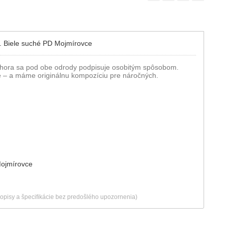
C. Biele suché PD Mojmírovce
 hora sa pod obe odrody podpisuje osobitým spôsobom.
 – a máme originálnu kompozíciu pre náročných.
Mojmírovce
popisy a špecifikácie bez predošlého upozornenia)