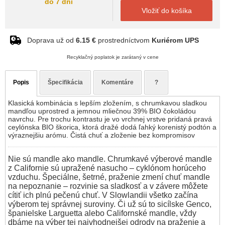
do 7 dní
Vložiť do košíka
Doprava už od
6.15 €
prostredníctvom
Kuriérom UPS
Recyklačný poplatok je zarátaný v cene
Popis
Špecifikácia
Komentáre
?
Klasická kombinácia s lepším zložením, s chrumkavou sladkou
mandľou uprostred a jemnou mliečnou 39% BIO čokoládou
navrchu. Pre trochu kontrastu je vo vrchnej vrstve pridaná pravá
ceylónska BIO škorica, ktorá dražé dodá ľahký korenistý podtón a
výraznejšiu arómu. Čistá chuť a zloženie bez kompromisov
Nie sú mandle ako mandle. Chrumkavé výberové mandle
z Californie sú upražené nasucho – cyklónom horúceho
vzduchu. Špeciálne, šetrné, praženie zmení chuť mandle
na nepoznanie – rozvinie sa sladkosť a v závere môžete
cítiť ich plnú pečenú chuť. V Slowlandii všetko začína
výberom tej správnej suroviny. Či už sú to sicílske Genco,
španielske Larguetta alebo Californské mandle, vždy
dbáme na výber tej najvhodnejšej odrody na praženie a