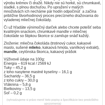
výrobu krémov či dražé. Nikdy nie sú horké, sú chrumkavé,
sladké, s plnou dochuťou. Po upražení v malých
množstvách ich necháme pár hodín odpočinúť a začína
približne štvorhodinový proces precízneho dražovania do
vyladenej mliečnej čokolády.
Či už hľadáte výnimočný darček alebo chcete potešiť seba
kvalitným snackom, chrumkavé mandle v mliečnej
čokoláde so štipkou škorice si zamiluje snáď každý.
Zloženie: mliečna čokoláda (trstinový cukor, kakaové
maslo, sušené
mlieko
, kakaová hmota, vanilkový extrakt),
mandle
, ceylónska škorica, kakaový prášok
Výživové údaje na 100g:
Energia – 619 kcal / 2569 kJ
Tuky – 45,2 g
z toho nasytene mastné kyseliny – 16,1 g
Sacharidy – 36,5 g
z toho cukry – 30,0 g
Vláknina – 5,8 g
Bielkoviny – 13,5 g
Soľ – 0,2 g
(vyhradzujeme si právo meniť tieto popisy a špecifikácie bez predošlého
upozornenia)