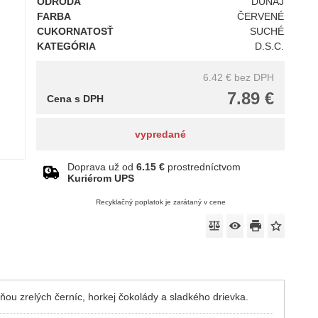
ODRODA
DUNAJ
FARBA
ČERVENÉ
CUKORNATOSŤ
SUCHÉ
KATEGÓRIA
D.S.C.
6.42 €
bez DPH
7.89 €
Cena s DPH
vypredané
Doprava už od
6.15 €
prostredníctvom
Kuriérom UPS
Recyklačný poplatok je zarátaný v cene
ňou zrelých černíc, horkej čokolády a sladkého drievka.