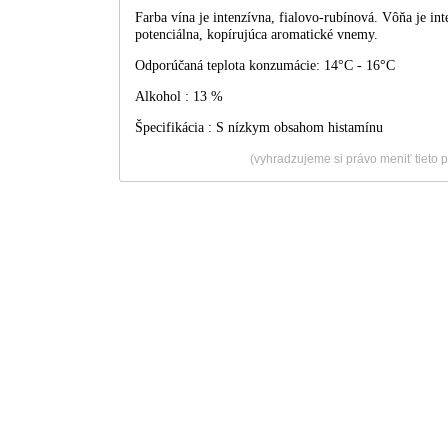
Farba vína je intenzívna, fialovo-rubínová. Vôňa je int
potenciálna, kopírujúca aromatické vnemy.
Odporúčaná teplota konzumácie: 14°C - 16°C
Alkohol : 13 %
Špecifikácia : S nízkym obsahom histamínu
(vyhradzujeme si právo meniť tieto 