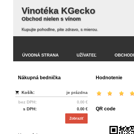
Vinotéka KGecko
Obchod nielen s vínom
Kupujte pohodlne, pite zdravo, s mierou.
ÚVODNÁ STRANA
UŽÍVATEĽ
OBCHOD
Nákupná bednička
Hodnotenie
Košík:
je prázdna
bez DPH:
0.00 €
QR code
s DPH:
0.00 €
Zobraziť