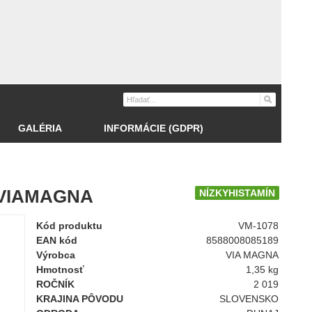
GALÉRIA
INFORMÁCIE (GDPR)
 VIAMAGNA
NÍZKYHISTAMÍN
Kód produktu
VM-1078
EAN kód
8588008085189
Výrobca
VIA MAGNA
Hmotnosť
1,35 kg
ROČNÍK
2 019
KRAJINA PÔVODU
SLOVENSKO