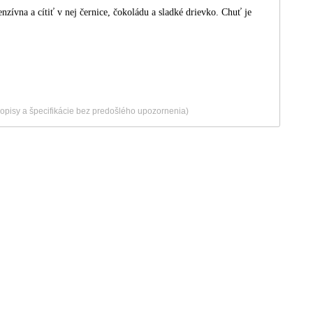
enzívna a cítiť v nej černice, čokoládu a sladké drievko. Chuť je
popisy a špecifikácie bez predošlého upozornenia)