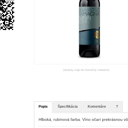
(obrázky majú len ilustračný charakter)
Popis
Špecifikácia
Komentáre
?
Hlboká, rubínová farba. Víno očarí prekrásnou vô