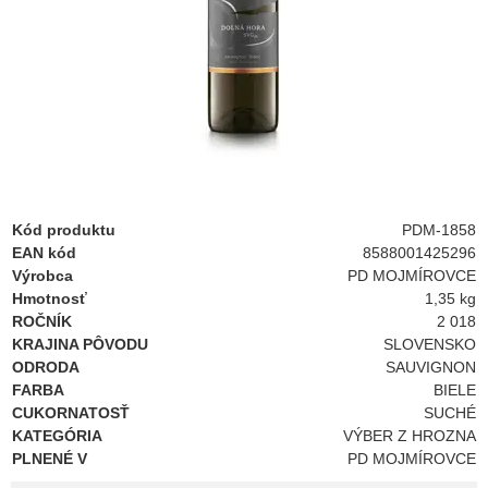
Kód produktu
PDM-1858
EAN kód
8588001425296
Výrobca
PD MOJMÍROVCE
Hmotnosť
1,35 kg
ROČNÍK
2 018
KRAJINA PÔVODU
SLOVENSKO
ODRODA
SAUVIGNON
FARBA
BIELE
CUKORNATOSŤ
SUCHÉ
KATEGÓRIA
VÝBER Z HROZNA
PLNENÉ V
PD MOJMÍROVCE