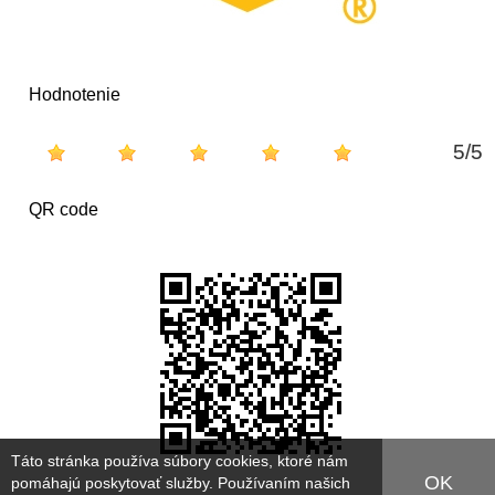
Hodnotenie
5
/
5
QR code
Táto stránka používa súbory cookies, ktoré nám
OK
pomáhajú poskytovať služby. Používaním našich