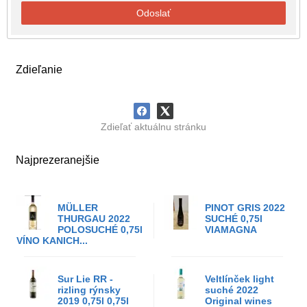
Odoslať
Zdieľanie
Zdieľať aktuálnu stránku
Najprezeranejšie
MÜLLER
PINOT GRIS 2022
THURGAU 2022
SUCHÉ 0,75l
POLOSUCHÉ 0,75l
VIAMAGNA
VÍNO KANICH...
Sur Lie RR -
Veltlínček light
rizling rýnsky
suché 2022
2019 0,75l 0,75l
Original wines