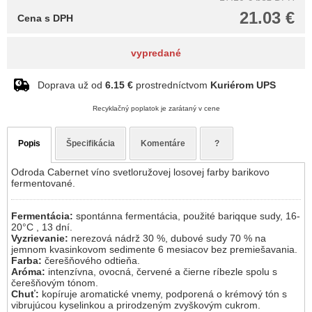
21.03 €
Cena s DPH
vypredané
Doprava už od
6.15 €
prostredníctvom
Kuriérom UPS
Recyklačný poplatok je zarátaný v cene
Popis
Špecifikácia
Komentáre
?
Odroda Cabernet víno svetloružovej losovej farby barikovo
fermentované.
Fermentácia:
spontánna fermentácia, použité bariqque sudy, 16-
20°C , 13 dní.
Vyzrievanie:
nerezová nádrž 30 %, dubové sudy 70 % na
jemnom kvasinkovom sedimente 6 mesiacov bez premiešavania.
Farba:
čerešňového odtieňa.
Aróma:
intenzívna, ovocná, červené a čierne ríbezle spolu s
čerešňovým tónom.
Chuť:
kopíruje aromatické vnemy, podporená o krémový tón s
vibrujúcou kyselinkou a prirodzeným zvyškovým cukrom.