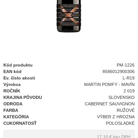
Kód produktu
PM-1226
EAN kód
8586012900306
Ev. číslo akosti
L-R19
Výrobca
MARTIN POMFY - MAVÍN
ROČNÍK
2 019
KRAJINA PÔVODU
SLOVENSKO
ODRODA
CABERNET SAUVIGNON
FARBA
RUŽOVÉ
KATEGÓRIA
VÝBER Z HROZNA
CUKORNATOSŤ
POLOSLADKÉ
17.10 €
bez DPH