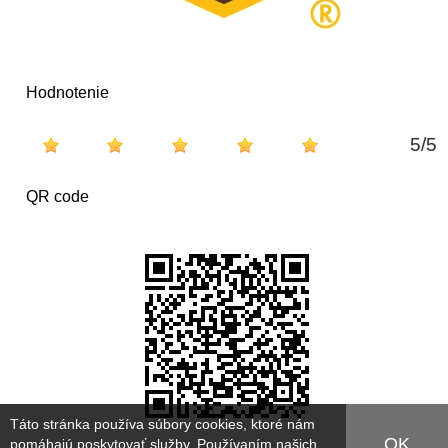
Hodnotenie
5
/
5
QR code
Táto stránka používa súbory cookies, ktoré nám
OK
pomáhajú poskytovať služby. Používaním našich