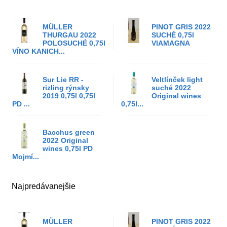
MÜLLER
PINOT GRIS 2022
THURGAU 2022
SUCHÉ 0,75l
POLOSUCHÉ 0,75l
VIAMAGNA
VÍNO KANICH...
Sur Lie RR -
Veltlínček light
rizling rýnsky
suché 2022
2019 0,75l 0,75l
Original wines
PD ...
0,75l...
Bacchus green
2022 Original
wines 0,75l PD
Mojmí...
Najpredávanejšie
MÜLLER
PINOT GRIS 2022